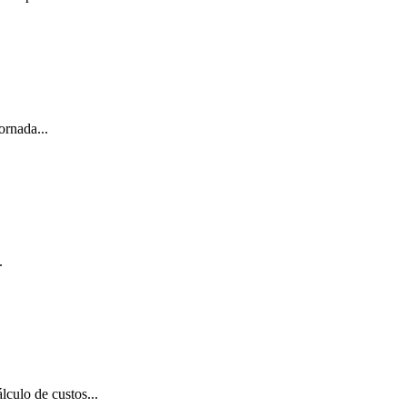
ornada...
.
culo de custos...