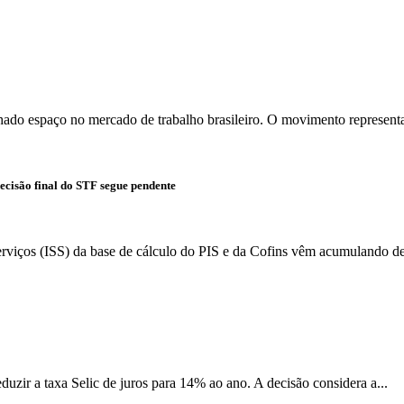
ado espaço no mercado de trabalho brasileiro. O movimento represent
ecisão final do STF segue pendente
rviços (ISS) da base de cálculo do PIS e da Cofins vêm acumulando dec
zir a taxa Selic de juros para 14% ao ano. A decisão considera a...