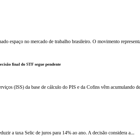
ado espaço no mercado de trabalho brasileiro. O movimento represent
ecisão final do STF segue pendente
rviços (ISS) da base de cálculo do PIS e da Cofins vêm acumulando dec
zir a taxa Selic de juros para 14% ao ano. A decisão considera a...