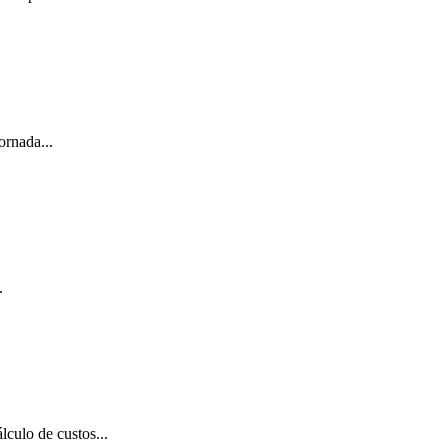
ornada...
.
culo de custos...